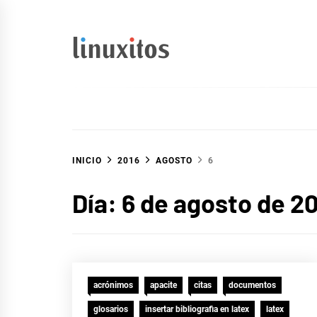
Ir
al
contenido
linuxitos
Desarrollo Web, OpenSource, Fedora en un sólo Blog
INICIO
2016
AGOSTO
6
Día:
6 de agosto de 2
acrónimos
apacite
citas
documentos
glosarios
insertar bibliografia en latex
latex