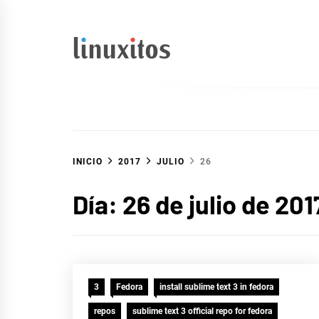
Ir
al
contenido
linuxitos
Desarrollo Web, OpenSource, Fedora en un sólo Blog
INICIO
2017
JULIO
26
Día:
26 de julio de 201
3
Fedora
install sublime text 3 in fedora
repos
sublime text 3 official repo for fedora