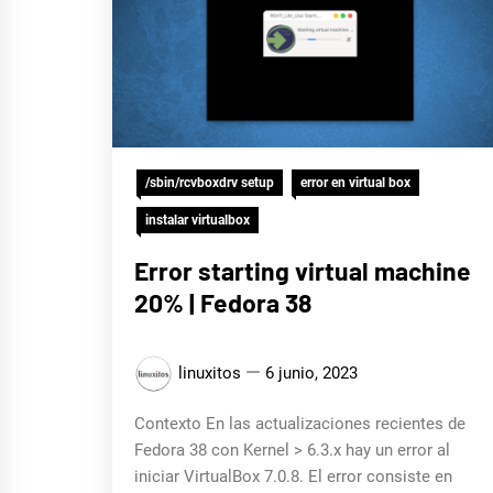
/sbin/rcvboxdrv setup
error en virtual box
instalar virtualbox
Error starting virtual machine
20% | Fedora 38
linuxitos
6 junio, 2023
Contexto En las actualizaciones recientes de
Fedora 38 con Kernel > 6.3.x hay un error al
iniciar VirtualBox 7.0.8. El error consiste en