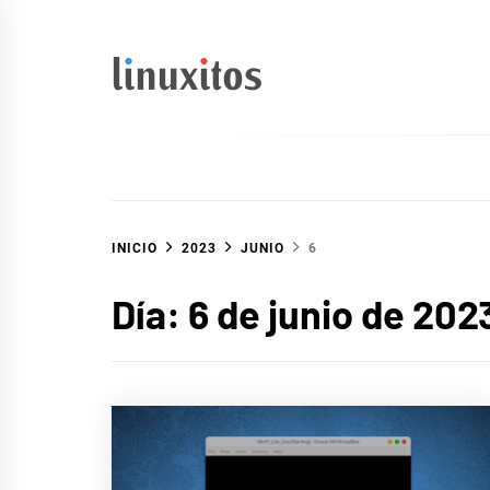
Ir
al
contenido
linuxitos
Desarrollo Web, OpenSource, Fedora en un sólo Blog
INICIO
2023
JUNIO
6
Día:
6 de junio de 202