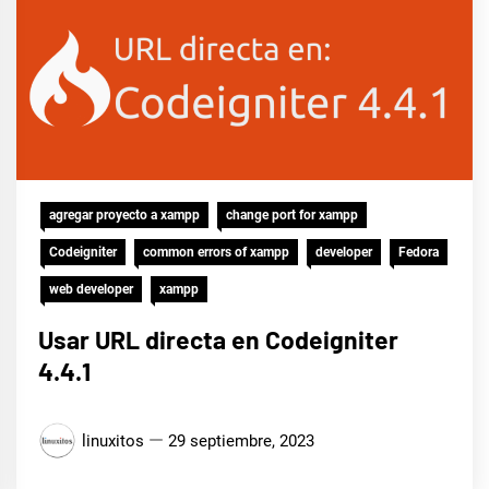
agregar proyecto a xampp
change port for xampp
Codeigniter
common errors of xampp
developer
Fedora
web developer
xampp
Usar URL directa en Codeigniter
4.4.1
linuxitos
29 septiembre, 2023