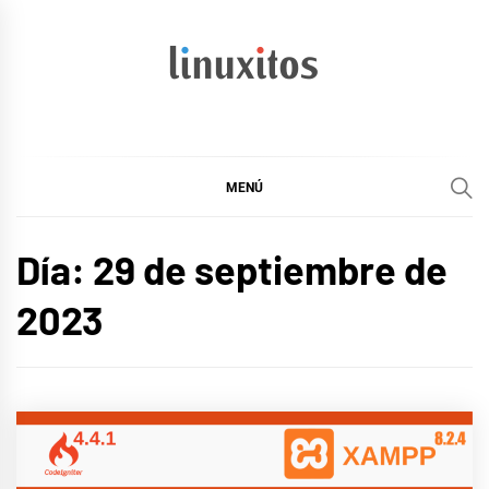
Ir
al
contenido
linuxitos
Desarrollo Web, OpenSource, Fedora en un sólo Blog
MENÚ
Día:
29 de septiembre de
2023