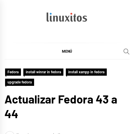
Ir
al
contenido
linuxitos
Desarrollo Web, OpenSource, Fedora en un sólo Blog
MENÚ
Fedora
install winrar in fedora
install xampp in fedora
upgrade fedora
Actualizar Fedora 43 a
44