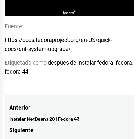
Fuente:
https://docs.fedoraproject.org/en-US/quick-
docs/dnf-system-upgrade/
Etiquetado como
despues de instalar fedora
,
fedora
,
fedora 44
Navegación
Anterior
de
Instalar NetBeans 28 | Fedora 43
Entrada
entradas
anterior:
Siguiente