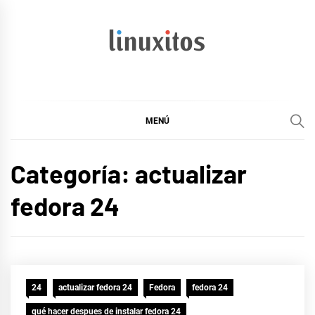
Ir
al
contenido
linuxitos
Desarrollo Web, OpenSource, Fedora en un sólo Blog
MENÚ
Categoría:
actualizar
fedora 24
24
actualizar fedora 24
Fedora
fedora 24
qué hacer despues de instalar fedora 24