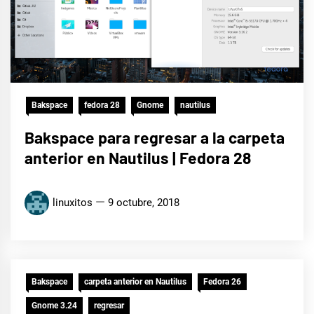
Bakspace
fedora 28
Gnome
nautilus
Bakspace para regresar a la carpeta
anterior en Nautilus | Fedora 28
linuxitos
9 octubre, 2018
Bakspace
carpeta anterior en Nautilus
Fedora 26
Gnome 3.24
regresar