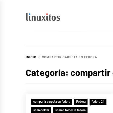
Ir
al
contenido
linuxitos
Desarrollo Web, OpenSource, Fedora en un sólo Blog
INICIO
COMPARTIR CARPETA EN FEDORA
Categoría:
compartir 
compartir carpeta en fedora
Fedora
fedora 24
share folder
shared folder in fedora