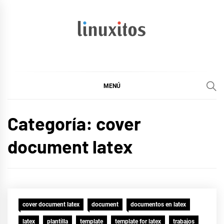
Ir
al
contenido
linuxitos
Desarrollo Web, OpenSource, Fedora en un sólo Blog
MENÚ
Categoría:
cover
document latex
cover document latex
document
documentos en latex
latex
plantilla
template
template for latex
trabajos