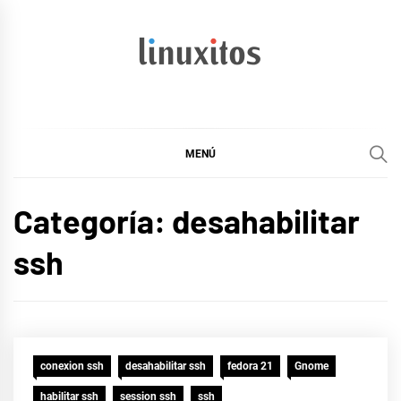
Ir
al
contenido
linuxitos
Desarrollo Web, OpenSource, Fedora en un sólo Blog
MENÚ
Categoría:
desahabilitar
ssh
conexion ssh
desahabilitar ssh
fedora 21
Gnome
habilitar ssh
session ssh
ssh