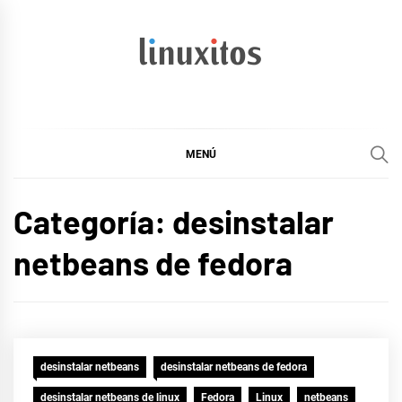
Ir
al
contenido
linuxitos
Desarrollo Web, OpenSource, Fedora en un sólo Blog
MENÚ
Categoría:
desinstalar
netbeans de fedora
desinstalar netbeans
desinstalar netbeans de fedora
desinstalar netbeans de linux
Fedora
Linux
netbeans