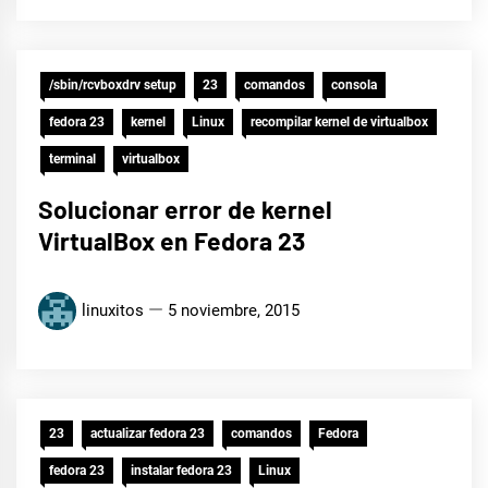
/sbin/rcvboxdrv setup
23
comandos
consola
fedora 23
kernel
Linux
recompilar kernel de virtualbox
terminal
virtualbox
Solucionar error de kernel
VirtualBox en Fedora 23
linuxitos
5 noviembre, 2015
23
actualizar fedora 23
comandos
Fedora
fedora 23
instalar fedora 23
Linux