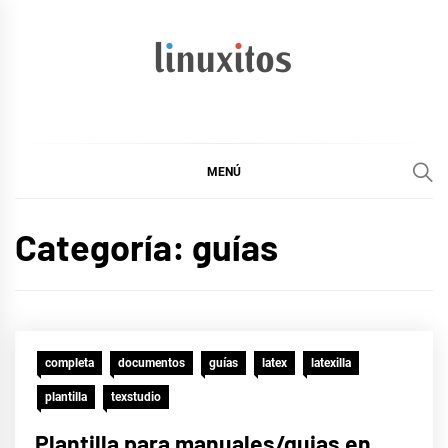
Ir
al
contenido
linuxitos
Desarrollo Web, OpenSource, Fedora en un sólo Blog
MENÚ
Categoría:
guías
completa
documentos
guías
latex
latexilla
plantilla
texstudio
Plantilla para manuales/guias en