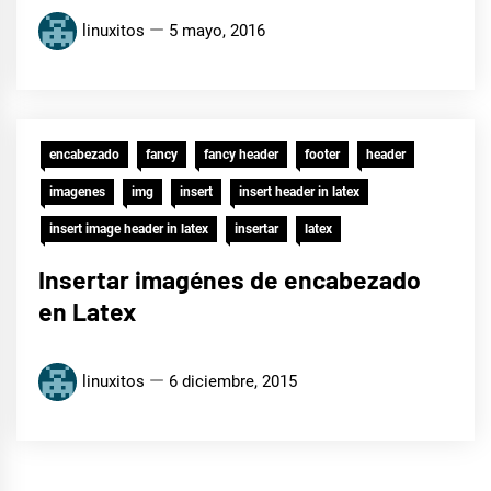
linuxitos
5 mayo, 2016
encabezado
fancy
fancy header
footer
header
imagenes
img
insert
insert header in latex
insert image header in latex
insertar
latex
Insertar imagénes de encabezado
en Latex
linuxitos
6 diciembre, 2015