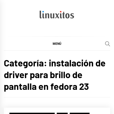
Ir
al
contenido
linuxitos
Desarrollo Web, OpenSource, Fedora en un sólo Blog
MENÚ
Categoría:
instalación de
driver para brillo de
pantalla en fedora 23