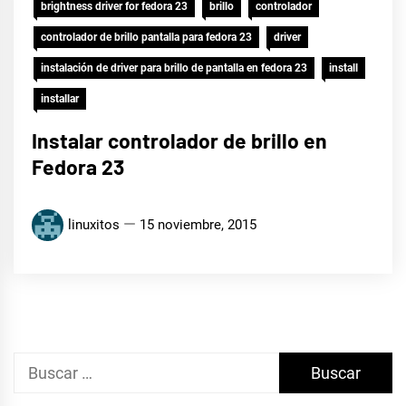
brightness driver for fedora 23
brillo
controlador
controlador de brillo pantalla para fedora 23
driver
instalación de driver para brillo de pantalla en fedora 23
install
installar
Instalar controlador de brillo en
Fedora 23
linuxitos
15 noviembre, 2015
Buscar: