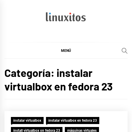
Ir
al
contenido
linuxitos
Desarrollo Web, OpenSource, Fedora en un sólo Blog
MENÚ
Categoría:
instalar
virtualbox en fedora 23
instalar virtualbox
instalar virtualbox en fedora 23
install virtualbox on fedora 23
máquinas virtuales