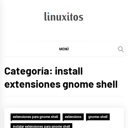
Ir
al
contenido
linuxitos
Desarrollo Web, OpenSource, Fedora en un sólo Blog
MENÚ
Categoría:
install
extensiones gnome shell
extensiones para gnome shell
extensions
gnome-shell
instalar extensiones para gnome shell