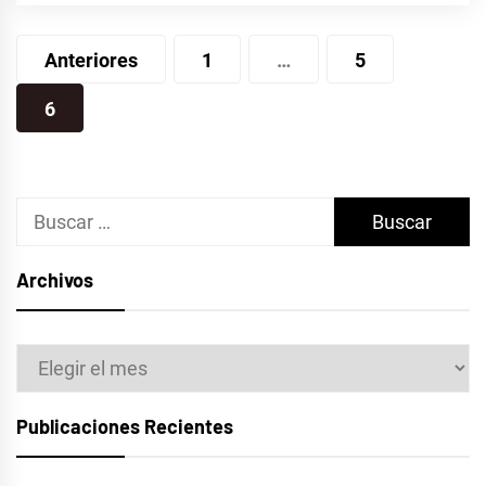
Paginación
Anteriores
1
…
5
de
6
entradas
Buscar:
Archivos
Archivos
Publicaciones Recientes