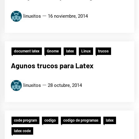
linuxitos
16 noviembre, 2014
document latex
Gnome
latex
Linux
trucos
Agunos trucos para Latex
linuxitos
28 octubre, 2014
code program
codigo
codigo de programas
latex
latex code