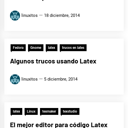
linuxitos
18 diciembre, 2014
Fedora
Gnome
latex
trucos en lates
Algunos trucos usando Latex
linuxitos
5 diciembre, 2014
latex
Linux
texmaker
texstudio
El mejor editor para código Latex