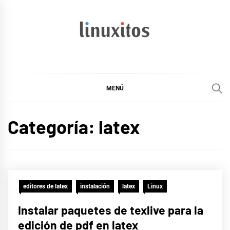
Ir
al
contenido
linuxitos
Desarrollo Web, OpenSource, Fedora en un sólo Blog
MENÚ
Categoría:
latex
editores de latex
instalación
latex
Linux
Instalar paquetes de texlive para la
edición de pdf en latex