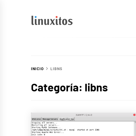
Ir
al
contenido
linuxitos
Desarrollo Web, OpenSource, Fedora en un sólo Blog
INICIO
LIBNS
Categoría:
libns