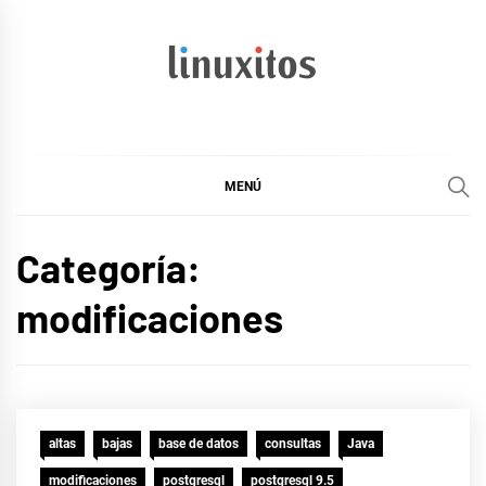
Ir
al
contenido
linuxitos
Desarrollo Web, OpenSource, Fedora en un sólo Blog
MENÚ
Categoría:
modificaciones
altas
bajas
base de datos
consultas
Java
modificaciones
postgresql
postgresql 9.5