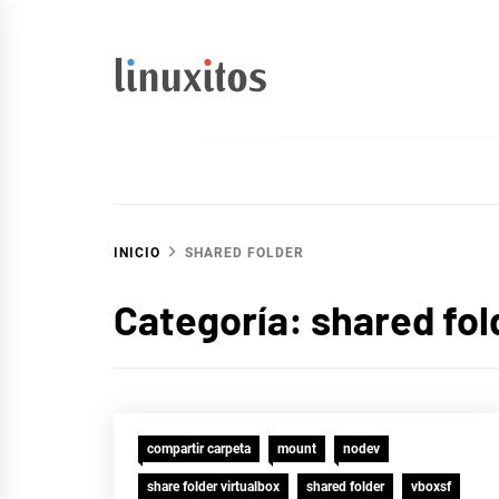
Ir
al
contenido
linuxitos
Desarrollo Web, OpenSource, Fedora en un sólo Blog
INICIO
SHARED FOLDER
Categoría:
shared fol
compartir carpeta
mount
nodev
share folder virtualbox
shared folder
vboxsf