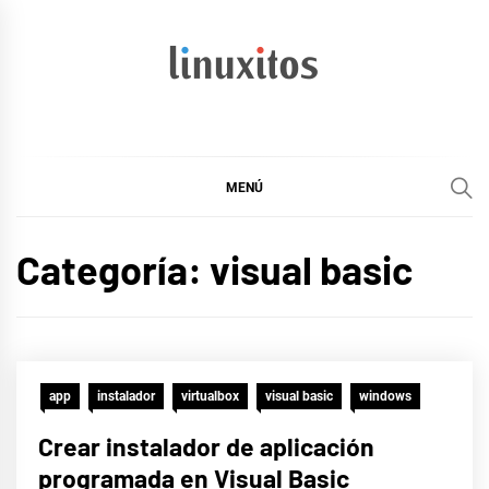
Ir
al
contenido
linuxitos
Desarrollo Web, OpenSource, Fedora en un sólo Blog
MENÚ
Categoría:
visual basic
app
instalador
virtualbox
visual basic
windows
Crear instalador de aplicación
programada en Visual Basic