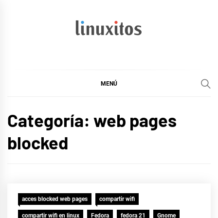
Ir
al
contenido
linuxitos
Desarrollo Web, OpenSource, Fedora en un sólo Blog
MENÚ
Categoría:
web pages
blocked
acces blocked web pages
compartir wifi
compartir wifi en linux
Fedora
fedora 21
Gnome