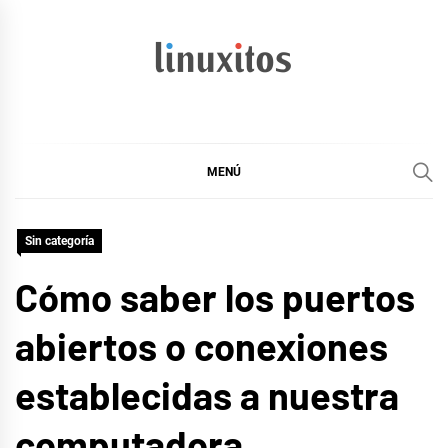
Ir
al
contenido
linuxitos
Desarrollo Web, OpenSource, Fedora en un sólo Blog
MENÚ
Sin categoría
Cómo saber los puertos
abiertos o conexiones
establecidas a nuestra
computadora