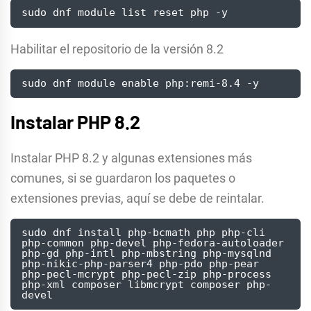
sudo dnf module list reset php -y
Habilitar el repositorio de la versión 8.2
sudo dnf module enable php:remi-8.4 -y
Instalar PHP 8.2
Instalar PHP 8.2 y algunas extensiones más
comunes, si se guardaron los paquetes o
extensiones previas, aquí se debe de reintalar.
sudo dnf install php-bcmath php php-cli 
php-common php-devel php-fedora-autoloader 
php-gd php-intl php-mbstring php-mysqlnd 
php-nikic-php-parser4 php-pdo php-pear 
php-pecl-mcrypt php-pecl-zip php-process 
php-xml composer libmcrypt composer php-
devel