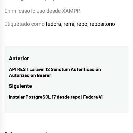
En mi caso lo uso desde XAMPP.
Etiquetado como
fedora
,
remi
,
repo
,
repositorio
Navegación
Anterior
de
API REST Laravel 12 Sanctum Autenticación
Entrada
Autorización Bearer
entradas
anterior:
Siguiente
Instalar PostgreSQL 17 desde repo | Fedora 41
Entrada
siguiente: