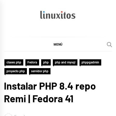
Ir
al
contenido
linuxitos
Desarrollo Web, OpenSource, Fedora en un sólo Blog
MENÚ
clases php
Fedora
php
php and mysql
phppgadmin
proyecto php
servidor php
Instalar PHP 8.4 repo
Remi | Fedora 41