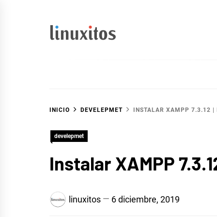
Ir
al
contenido
linuxitos
Desarrollo Web, OpenSource, Fedora en un sólo Blog
INICIO
DEVELEPMET
INSTALAR XAMPP 7.3.12 |
develepmet
Instalar XAMPP 7.3.12
linuxitos
6 diciembre, 2019