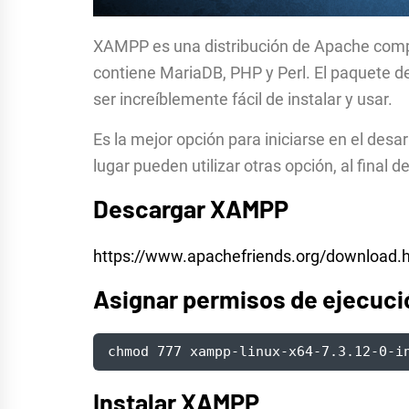
XAMPP es una distribución de Apache comple
contiene MariaDB, PHP y Perl. El paquete d
ser increíblemente fácil de instalar y usar.
Es la mejor opción para iniciarse en el desa
lugar pueden utilizar otras opción, al final 
Descargar XAMPP
https://www.apachefriends.org/download.
Asignar permisos de ejecuci
chmod 777 xampp-linux-x64-7.3.12-0-i
Instalar XAMPP