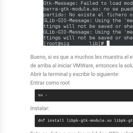
Bueno, si es que a muchos les muestra el er
de arriba al iniciar VMWare, entonces la solu
Abrir la terminal y escribir lo siguiente:
Entrar como root
su -
Instalar:
dnf install 
libpk-gtk-module.so libpk-gt