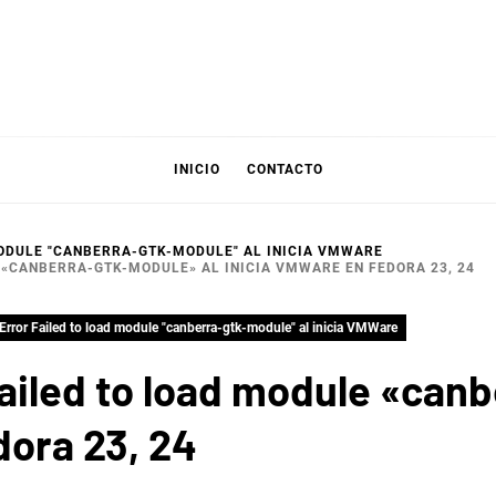
INICIO
CONTACTO
MODULE "CANBERRA-GTK-MODULE" AL INICIA VMWARE
 «CANBERRA-GTK-MODULE» AL INICIA VMWARE EN FEDORA 23, 24
 Error Failed to load module "canberra-gtk-module" al inicia VMWare
Failed to load module «can
dora 23, 24