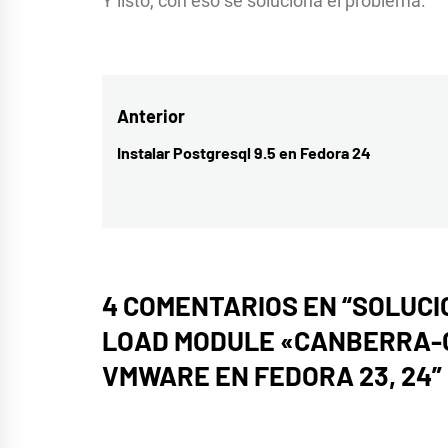
Y listo, con eso se soluciona el problema.
Navegación
Anterior
de
Instalar Postgresql 9.5 en Fedora 24
Entrada
entradas
anterior:
4 COMENTARIOS EN “
SOLUCI
LOAD MODULE «CANBERRA-G
VMWARE EN FEDORA 23, 24
”