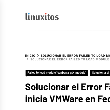
Ir
al
contenido
linuxitos
Desarrollo Web, OpenSource, Fedora en un sólo Blog
INICIO
SOLUCIONAR EL ERROR FAILED TO LOAD 
SOLUCIONAR EL ERROR FAILED TO LOAD MODULE
Failed to load module "canberra-gtk-module"
Solucionar el
Solucionar el Error 
inicia VMWare en Fe