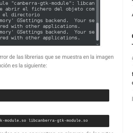
ror de las librerias que se muestra en la imagen
ción es la siguiente:
k-module.so libcanberra-gtk-module.so