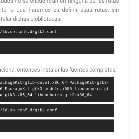
itados no se encuentran en ninguna de las rutas
to lo que haremos es definir esas rutas, sin
talar dichas biobliotecas.
/ld.so.conf.d/gtk2.conf
unciona, entonces instalar las fuentes completas:
ackageKit-glib-devel.x86_64 PackageKit-gtk3-
6 PackageKit-gtk3-module.i686 libcanberra-gt
a-gtk3.x86_64 libcanberra-gtk2.x86_64 
/ld.so.conf.d/gtk2.conf