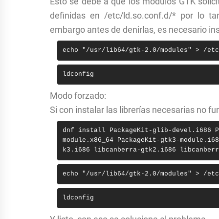
Esto se debe a que los
módulos
GTK
solic
definidas en
/etc/ld.so.conf.d/*
por lo tan
embargo antes de denirlas, es necesario ins
echo "/usr/lib64/gtk-2.0/modules" > /etc
ldconfig
Modo forzado:
Si con instalar las librerías necesarias no f
dnf install PackageKit-glib-devel.i686 P
module.x86_64 PackageKit-gtk3-module.i68
k3.i686 libcanberra-gtk2.i686 libcanberr
echo "/usr/lib64/gtk-2.0/modules" > /etc
ldconfig