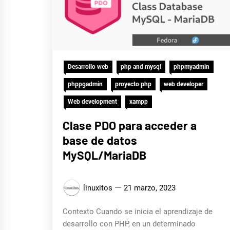
Desarrollo web
php and mysql
phpmyadmin
phppgadmin
proyecto php
web developer
Web development
xampp
Clase PDO para acceder a
base de datos
MySQL/MariaDB
linuxitos
21 marzo, 2023
Contexto Cuando se inicia el aprendizaje de
desarrollo con PHP, en un determinado