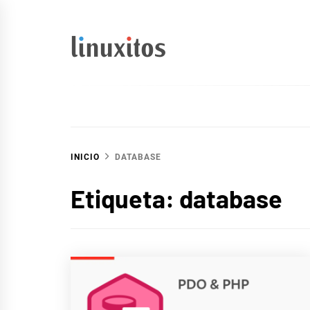
Ir
al
contenido
linuxitos
Desarrollo Web, OpenSource, Fedora en un sólo Blog
INICIO
DATABASE
Etiqueta:
database