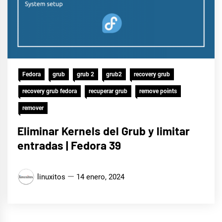
Fedora
grub
grub 2
grub2
recovery grub
recovery grub fedora
recuperar grub
remove points
remover
Eliminar Kernels del Grub y limitar
entradas | Fedora 39
linuxitos
14 enero, 2024