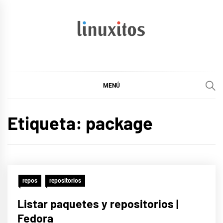
Ir
al
contenido
linuxitos
Desarrollo Web, OpenSource, Fedora en un sólo Blog
MENÚ
Etiqueta:
package
repos
repositorios
Listar paquetes y repositorios |
Fedora