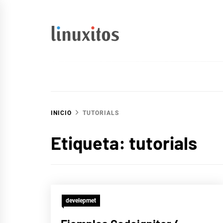
Ir
al
contenido
linuxitos
Desarrollo Web, OpenSource, Fedora en un sólo Blog
INICIO
TUTORIALS
Etiqueta:
tutorials
develepmet