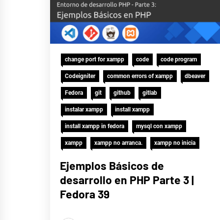
change port for xampp
code
code program
Codeigniter
common errors of xampp
dbeaver
Fedora
git
github
gitlab
instalar xampp
install xampp
install xampp in fedora
mysql con xampp
xampp
xampp no arranca.
xampp no inicia
Ejemplos Básicos de
desarrollo en PHP Parte 3 |
Fedora 39