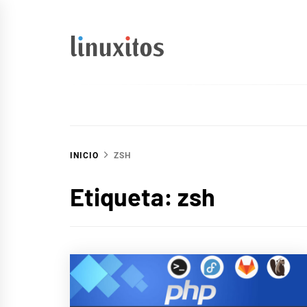
Ir
al
contenido
linuxitos
Desarrollo Web, OpenSource, Fedora en un sólo Blog
INICIO
ZSH
Etiqueta:
zsh