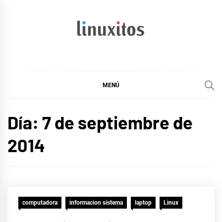
Ir
al
contenido
linuxitos
Desarrollo Web, OpenSource, Fedora en un sólo Blog
MENÚ
Día:
7 de septiembre de
2014
computadora
informacion sistema
laptop
Linux