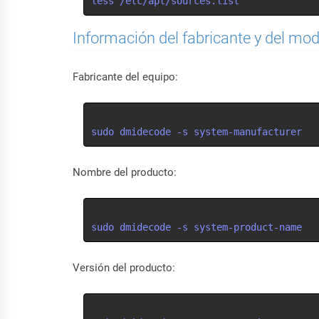
less /etc/apt/sources.list
Información del fabricante y del mo
Fabricante del equipo:
sudo dmidecode -s system-manufacturer
Nombre del producto:
sudo dmidecode -s system-product-name
Versión del producto: