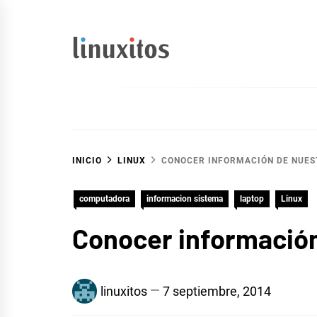
Ir
al
contenido
linuxitos
Desarrollo Web, OpenSource, Fedora en un sólo Blog
INICIO
LINUX
CONOCER INFORMACIÓN DE NUES
computadora
informacion sistema
laptop
Linux
Conocer información
linuxitos
7 septiembre, 2014