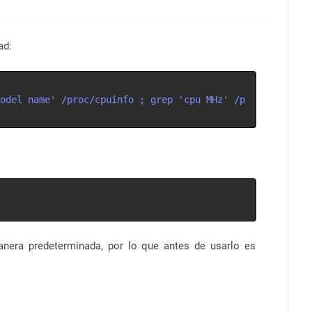
ad:
odel name' /proc/cpuinfo ; grep 'cpu MHz' /p
anera predeterminada, por lo que antes de usarlo es