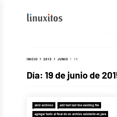
Ir
al
contenido
linuxitos
Desarrollo Web, OpenSource, Fedora en un sólo Blog
INICIO
2015
JUNIO
19
Día:
19 de junio de 201
abrir archivos
add text last line existing file
agregar texto al final de un archivo existente en java