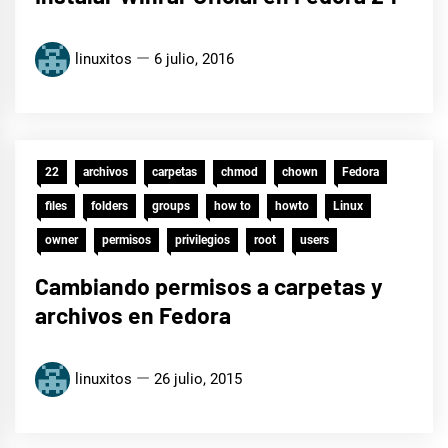
linuxitos
6 julio, 2016
22
archivos
carpetas
chmod
chown
Fedora
files
folders
groups
how to
howto
Linux
owner
permisos
privilegios
root
users
Cambiando permisos a carpetas y
archivos en Fedora
linuxitos
26 julio, 2015