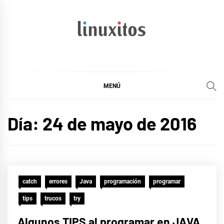
Ir
al
contenido
linuxitos
Desarrollo Web, OpenSource, Fedora en un sólo Blog
MENÚ
Día:
24 de mayo de 2016
catch
errores
Java
programación
programar
tips
trucos
try
Algunos TIPS al programar en JAVA