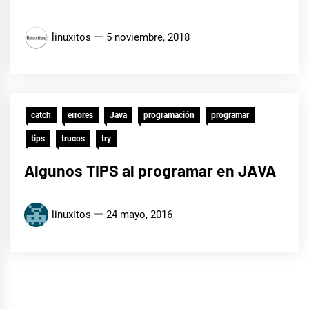
linuxitos
5 noviembre, 2018
catch
errores
Java
programación
programar
tips
trucos
try
Algunos TIPS al programar en JAVA
linuxitos
24 mayo, 2016