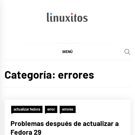
Ir
al
contenido
linuxitos
Desarrollo Web, OpenSource, Fedora en un sólo Blog
MENÚ
Categoría:
errores
actualizar fedora
error
errores
Problemas después de actualizar a
Fedora 29