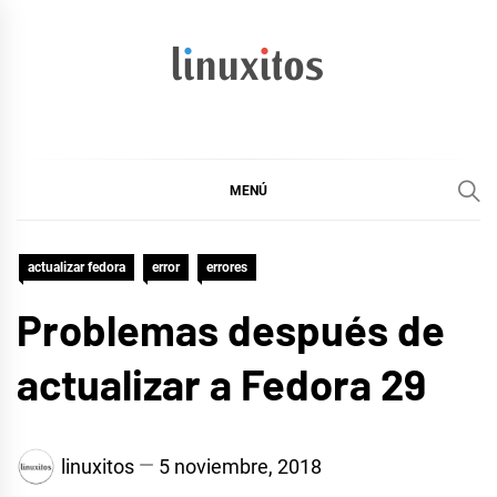
Ir
al
contenido
linuxitos
Desarrollo Web, OpenSource, Fedora en un sólo Blog
MENÚ
actualizar fedora
error
errores
Problemas después de
actualizar a Fedora 29
linuxitos
5 noviembre, 2018