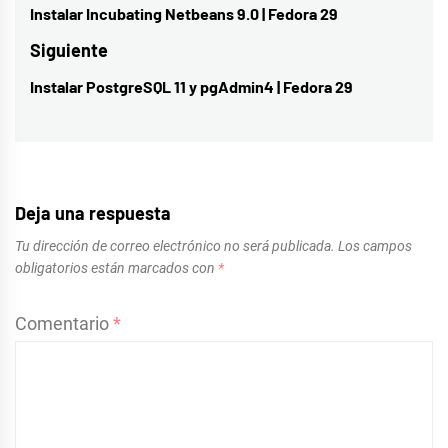
de
Instalar Incubating Netbeans 9.0 | Fedora 29
Entrada
entradas
anterior:
Siguiente
Instalar PostgreSQL 11 y pgAdmin4 | Fedora 29
Entrada
siguiente:
Deja una respuesta
Tu dirección de correo electrónico no será publicada.
Los campos
obligatorios están marcados con
*
Comentario
*