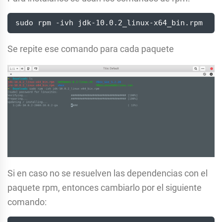
sudo rpm -ivh jdk-10.0.2_linux-x64_bin.rpm
Se repite ese comando para cada paquete
Si en caso no se resuelven las dependencias con el
paquete rpm, entonces cambiarlo por el siguiente
comando: