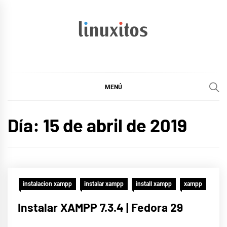
Ir
al
contenido
linuxitos
Desarrollo Web, OpenSource, Fedora en un sólo Blog
MENÚ
Día:
15 de abril de 2019
instalacion xampp
instalar xampp
install xampp
xampp
Instalar XAMPP 7.3.4 | Fedora 29