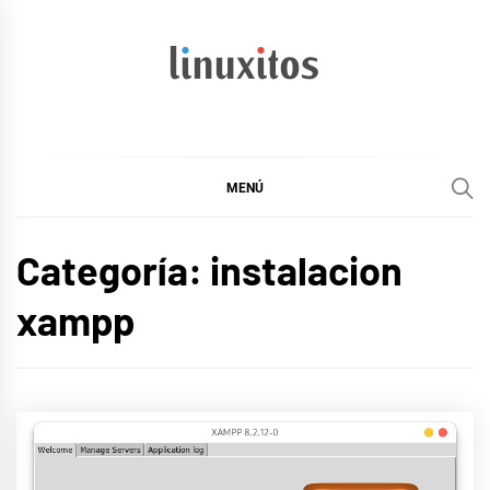
Ir
al
contenido
linuxitos
Desarrollo Web, OpenSource, Fedora en un sólo Blog
MENÚ
Categoría:
instalacion
xampp