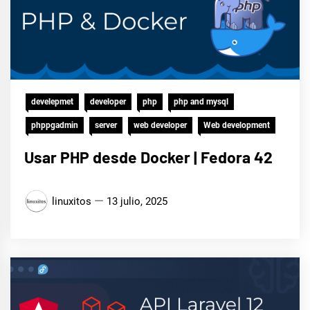
develepmet
developer
php
php and mysql
phppgadmin
server
web developer
Web development
Usar PHP desde Docker | Fedora 42
linuxitos
13 julio, 2025