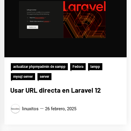
actualizar phpmyadmin de xampp
Fedora
lampp
mysql server
server
Usar URL directa en Laravel 12
linuxitos
26 febrero, 2025