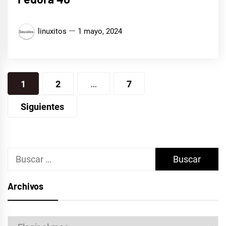
linuxitos
1 mayo, 2024
Paginación
1
2
…
7
de
Siguientes
entradas
Buscar:
Archivos
Archivos