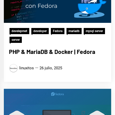
develepmet
developer
Fedora
mariadb
mysql server
server
PHP & MariaDB & Docker | Fedora
linuxitos
26 julio, 2025