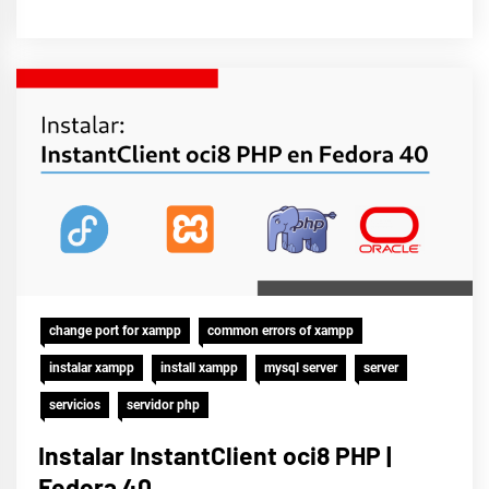
change port for xampp
common errors of xampp
instalar xampp
install xampp
mysql server
server
servicios
servidor php
Instalar InstantClient oci8 PHP |
Fedora 40