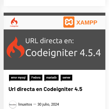
error mysql
Fedora
mariadb
server
Url directa en Codeigniter 4.5
linuxitos
30 julio, 2024