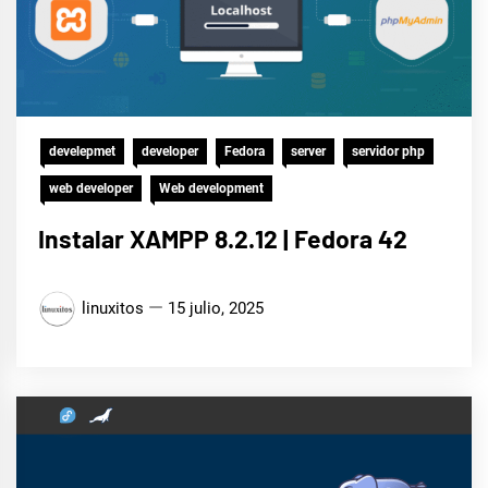
develepmet
developer
Fedora
server
servidor php
web developer
Web development
Instalar XAMPP 8.2.12 | Fedora 42
linuxitos
15 julio, 2025