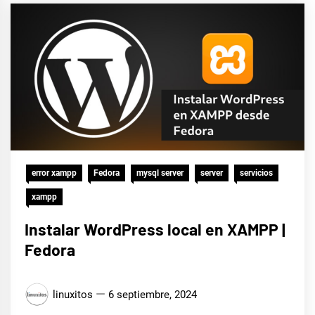
error xampp
Fedora
mysql server
server
servicios
xampp
Instalar WordPress local en XAMPP |
Fedora
linuxitos
6 septiembre, 2024