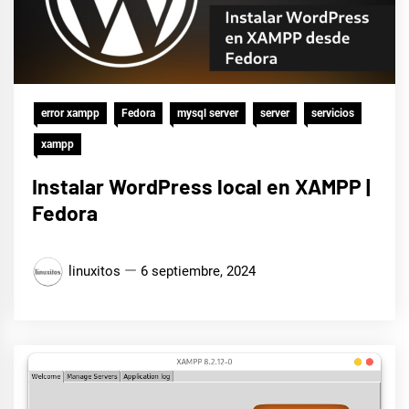
error xampp
Fedora
mysql server
server
servicios
xampp
Instalar WordPress local en XAMPP |
Fedora
linuxitos
6 septiembre, 2024