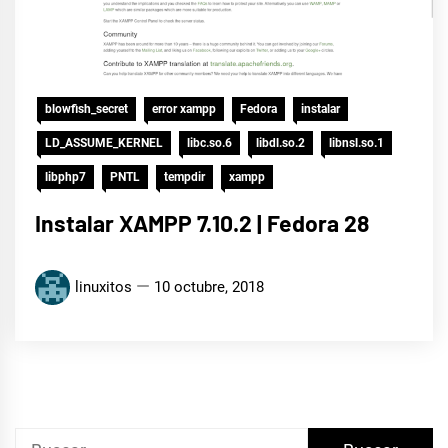
blowfish_secret
error xampp
Fedora
instalar
LD_ASSUME_KERNEL
libc.so.6
libdl.so.2
libnsl.so.1
libphp7
PNTL
tempdir
xampp
Instalar XAMPP 7.10.2 | Fedora 28
linuxitos
10 octubre, 2018
Buscar: