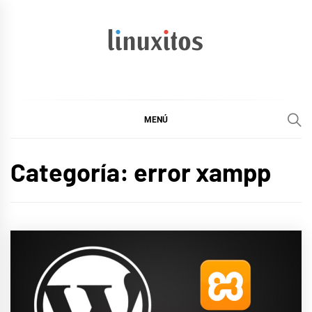
Ir
al
contenido
linuxitos
Desarrollo Web, OpenSource, Fedora en un sólo Blog
MENÚ
Categoría:
error xampp