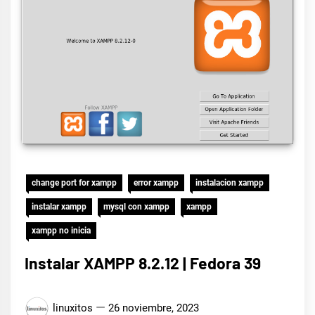
change port for xampp
error xampp
instalacion xampp
instalar xampp
mysql con xampp
xampp
xampp no inicia
Instalar XAMPP 8.2.12 | Fedora 39
linuxitos
26 noviembre, 2023