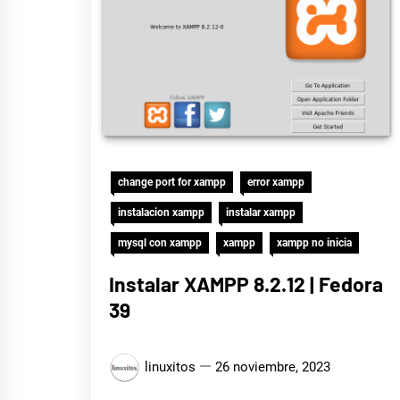
change port for xampp
error xampp
instalacion xampp
instalar xampp
mysql con xampp
xampp
xampp no inicia
Instalar XAMPP 8.2.12 | Fedora
39
linuxitos
26 noviembre, 2023