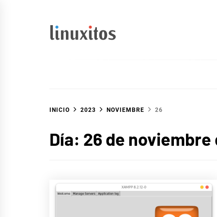
Ir
al
contenido
linuxitos
Desarrollo Web, OpenSource, Fedora en un sólo Blog
INICIO
2023
NOVIEMBRE
26
Día:
26 de noviembre