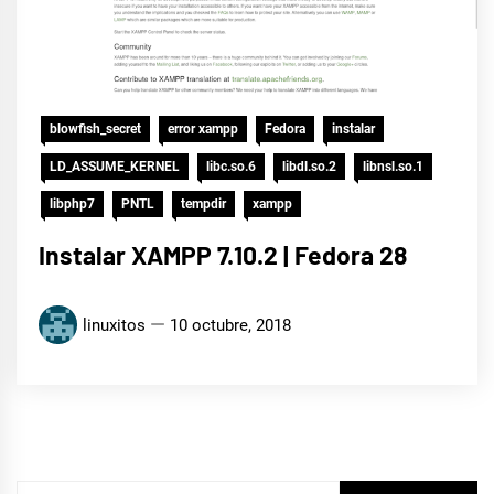
blowfish_secret
error xampp
Fedora
instalar
LD_ASSUME_KERNEL
libc.so.6
libdl.so.2
libnsl.so.1
libphp7
PNTL
tempdir
xampp
Instalar XAMPP 7.10.2 | Fedora 28
linuxitos
10 octubre, 2018