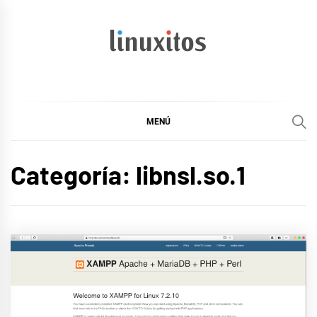
Ir
al
contenido
linuxitos
Desarrollo Web, OpenSource, Fedora en un sólo Blog
MENÚ
Categoría:
libnsl.so.1