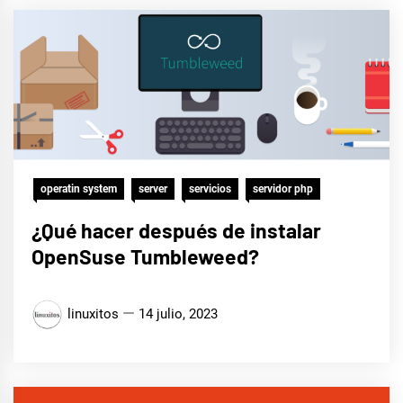
operatin system
server
servicios
servidor php
¿Qué hacer después de instalar
OpenSuse Tumbleweed?
linuxitos
14 julio, 2023