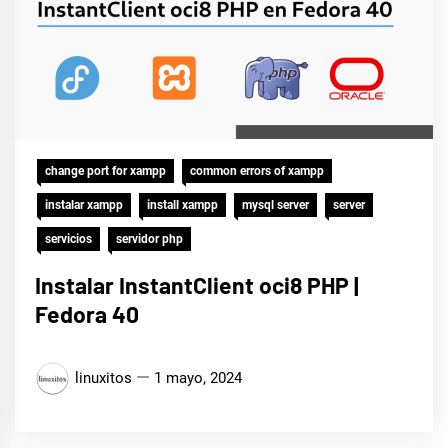
change port for xampp
common errors of xampp
instalar xampp
install xampp
mysql server
server
servicios
servidor php
Instalar InstantClient oci8 PHP |
Fedora 40
linuxitos
1 mayo, 2024