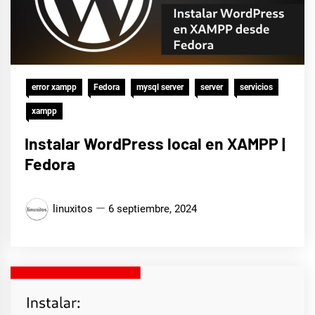
error xampp
Fedora
mysql server
server
servicios
xampp
Instalar WordPress local en XAMPP |
Fedora
linuxitos
6 septiembre, 2024