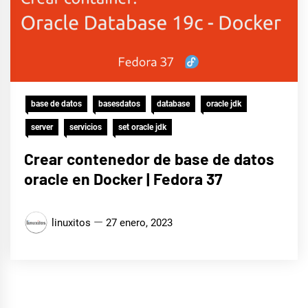
base de datos
basesdatos
database
oracle jdk
server
servicios
set oracle jdk
Crear contenedor de base de datos
oracle en Docker | Fedora 37
linuxitos
27 enero, 2023