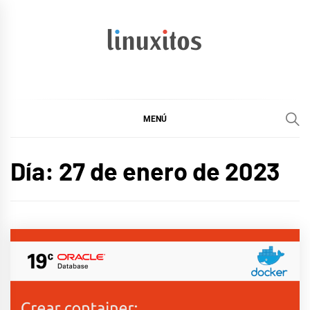
Ir
al
contenido
linuxitos
Desarrollo Web, OpenSource, Fedora en un sólo Blog
MENÚ
Día:
27 de enero de 2023