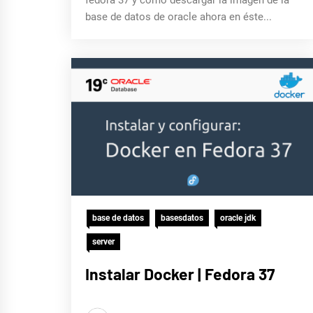
fedora 37 y cómo descargar la imagen de la
base de datos de oracle ahora en éste...
base de datos
basesdatos
oracle jdk
server
Instalar Docker | Fedora 37