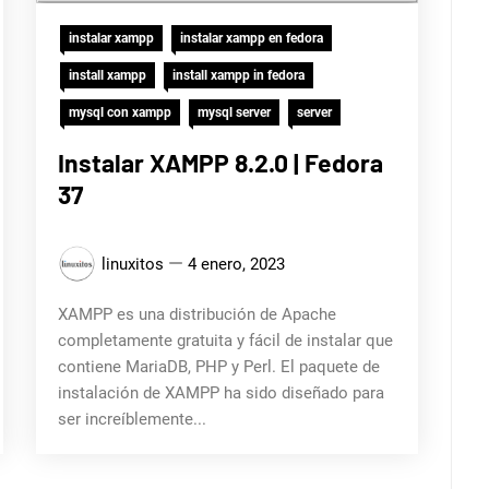
instalar xampp
instalar xampp en fedora
install xampp
install xampp in fedora
mysql con xampp
mysql server
server
Instalar XAMPP 8.2.0 | Fedora
37
linuxitos
4 enero, 2023
XAMPP es una distribución de Apache
completamente gratuita y fácil de instalar que
contiene MariaDB, PHP y Perl. El paquete de
instalación de XAMPP ha sido diseñado para
ser increíblemente...