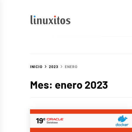
Ir
al
contenido
linuxitos
Desarrollo Web, OpenSource, Fedora en un sólo Blog
INICIO
2023
ENERO
Mes:
enero 2023