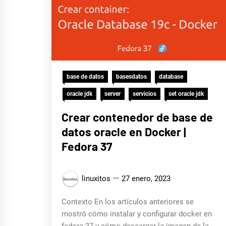
base de datos
basesdatos
database
oracle jdk
server
servicios
set oracle jdk
Crear contenedor de base de
datos oracle en Docker |
Fedora 37
linuxitos
27 enero, 2023
Contexto En los artículos anteriores se
mostró cómo instalar y configurar docker en