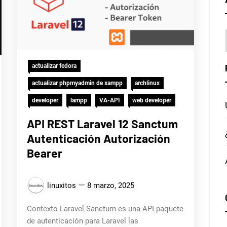
actualizar fedora
actualizar phpmyadmin de xampp
archlinux
developer
lampp
VA-API
web developer
API REST Laravel 12 Sanctum
Autenticación Autorización
Bearer
linuxitos
8 marzo, 2025
Contexto Laravel Sanctum es una API paquete
de autenticación para Laravel las