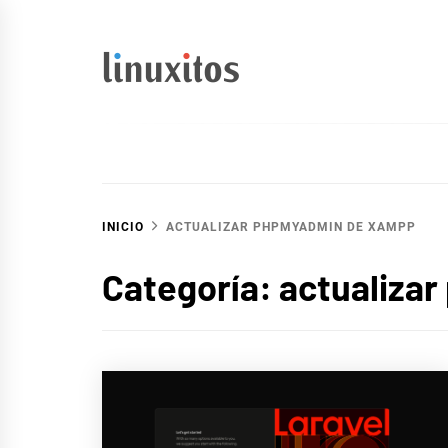
Ir
al
contenido
linuxitos
Desarrollo Web, OpenSource, Fedora en un sólo Blog
INICIO
ACTUALIZAR PHPMYADMIN DE XAMPP
Categoría:
actualiza