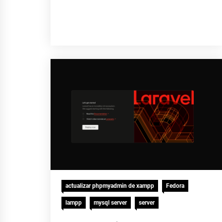
actualizar phpmyadmin de xampp
Fedora
lampp
mysql server
server