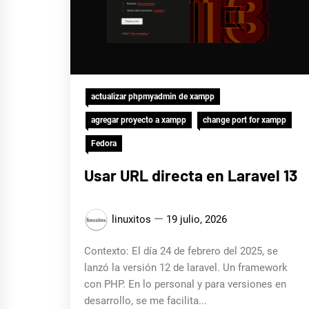
actualizar phpmyadmin de xampp
agregar proyecto a xampp
change port for xampp
Fedora
Usar URL directa en Laravel 13
linuxitos
19 julio, 2026
Contexto: El día 24 de febrero del 2025, se
lanzó la versión 12 de laravel. Un framework
con PHP. En lo personal y para versiones en
desarrollo, se me facilita...