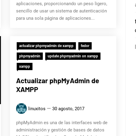
aplicaciones, proporcionando un peso ligero,
sencillo de usar un sistema de autenticación
para una sola página de aplicaciones...
actualizar phpmyadmin de xampp
fedor
phpmyadmin
update phpmyadmin on xampp
xampp
Actualizar phpMyAdmin de
XAMPP
linuxitos
30 agosto, 2017
phpMyAdmin es una de las interfaces web de
administración y gestión de bases de datos