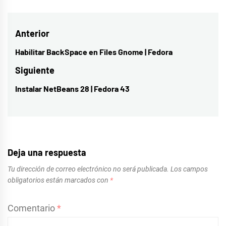
Navegación
Anterior
de
Habilitar BackSpace en Files Gnome | Fedora
Entrada
entradas
anterior:
Siguiente
Instalar NetBeans 28 | Fedora 43
Entrada
siguiente:
Deja una respuesta
Tu dirección de correo electrónico no será publicada.
Los campos
obligatorios están marcados con
*
Comentario
*