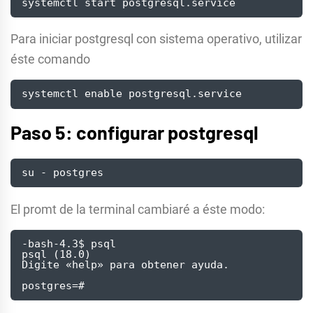
systemctl start postgresql.service
Para iniciar postgresql con sistema operativo, utilizar
éste comando
systemctl enable postgresql.service
Paso 5: configurar postgresql
su - postgres
El promt de la terminal cambiaré a éste modo:
-bash-4.3$ psql

psql (18.0)

Digite «help» para obtener ayuda.

postgres=#